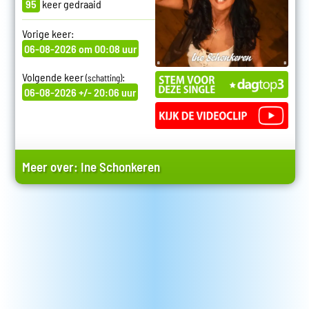
95
keer gedraaid
Vorige keer:
06-08-2026 om 00:08 uur
Volgende keer
:
(schatting)
06-08-2026 +/- 20:06 uur
Meer over:
Ine Schonkeren