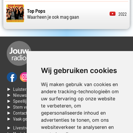
Top Pops
2022
Waarheen je ook mag gaan
Wij gebruiken cookies
Wij maken gebruik van cookies en
► Luisteren naar Jouwradio
andere tracking-technologieën om
► Nieuws
uw surfervaring op onze website
► Speellijst
te verbeteren, om
► Stem voor de Dag top 3
► Contacteer ons
gepersonaliseerde inhoud en
► Vaak gestelde vragen
advertenties te tonen, om ons
websiteverkeer te analyseren en
► Livestream informatie