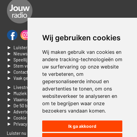
Wij gebruiken cookies
► Luisteren naar Jouwradio
Wij maken gebruik van cookies en
► Nieuws
andere tracking-technologieën om
► Speellijst
► Stem voor de Dag top 3
uw surfervaring op onze website
► Contacteer ons
te verbeteren, om
► Vaak gestelde vragen
gepersonaliseerde inhoud en
► Livestream informatie
advertenties te tonen, om ons
► Muziek opzoeken
websiteverkeer te analyseren en
► Vlaamse 100 Aller tijden
om te begrijpen waar onze
► De 50 beste van...
bezoekers vandaan komen.
► Adverteren op Jouwradio
► Cookie voorkeuren wijzigen
► Privacyinformatie
Ik ga akkoord
Luister nu naar Jouwradio! De beste Nederlandstalige muziek