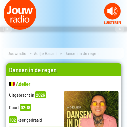
Jouwradio
Adilje Hasani
Dansen in de regen
Dansen in de regen
Adelier
Uitgebracht in
2026
Duurt
02:18
102
keer gedraaid