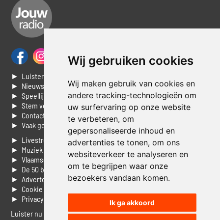
Wij gebruiken cookies
► Luisteren naar Jouwradio
Wij maken gebruik van cookies en
► Nieuws
andere tracking-technologieën om
► Speellijst
► Stem voor de Dag top 3
uw surfervaring op onze website
► Contacteer ons
te verbeteren, om
► Vaak gestelde vragen
gepersonaliseerde inhoud en
► Livestream informatie
advertenties te tonen, om ons
► Muziek opzoeken
websiteverkeer te analyseren en
► Vlaamse 100 Aller tijden
om te begrijpen waar onze
► De 50 beste van...
bezoekers vandaan komen.
► Adverteren op Jouwradio
► Cookie voorkeuren wijzigen
► Privacyinformatie
Ik ga akkoord
Luister nu naar Jouwradio! De beste Nederlandstalige muziek