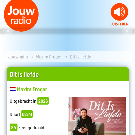
Jouwradio
Maxim Froger
Dit is liefde
Dit is liefde
Maxim Froger
Uitgebracht in
2026
Duurt
02:41
84
keer gedraaid