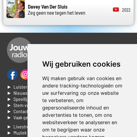
Davey Van Der Sluis
2022
Zeg geen nee tegen het leven
Wij gebruiken cookies
Wij maken gebruik van cookies en
andere tracking-technologieën om
► Luisteren naar Jouwradio
uw surfervaring op onze website
► Nieuws
► Speellijst
te verbeteren, om
► Stem voor de Dag top 3
gepersonaliseerde inhoud en
► Contacteer ons
advertenties te tonen, om ons
► Vaak gestelde vragen
websiteverkeer te analyseren en
► Livestream informatie
om te begrijpen waar onze
► Muziek opzoeken