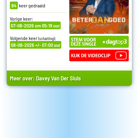
84
keer gedraaid
Vorige keer:
07-08-2026 om 05:19 uur
Volgende keer
:
(schatting)
08-08-2026 +/- 07:00 uur
Meer over:
Davey Van Der Sluis