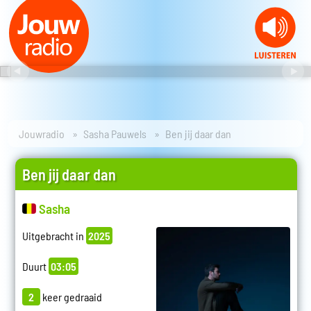
Jouwradio
Sasha Pauwels
Ben jij daar dan
Ben jij daar dan
Sasha
Uitgebracht in
2025
Duurt
03:05
2
keer gedraaid