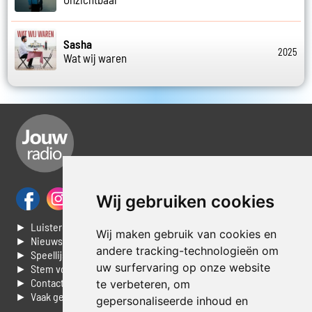
Sasha
2025
Wat wij waren
Wij gebruiken cookies
► Luisteren naar Jouwradio
Wij maken gebruik van cookies en
► Nieuws
andere tracking-technologieën om
► Speellijst
uw surfervaring op onze website
► Stem voor de Dag top 3
► Contacteer ons
te verbeteren, om
► Vaak gestelde vragen
gepersonaliseerde inhoud en