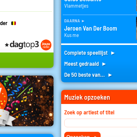
Vlammetjes
daarna
►
ader
Jeroen Van Der Boom
Kus me
Complete speellijst ►
Meest gedraaid ►
De 50 beste van... ►
Muziek opzoeken
Zoek op artiest of titel