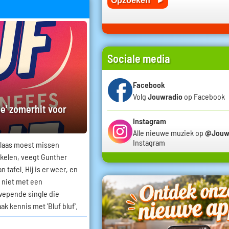
Sociale media
Facebook
Volg
Jouwradio
op Facebook
e' zomerhit voor
Instagram
Alle nieuwe muziek op
@Jouw
Instagram
elaas moest missen
kelen, veegt Gunther
 tafel. Hij is er weer, en
j niet met een
wepende single die
k kennis met 'Bluf bluf'.