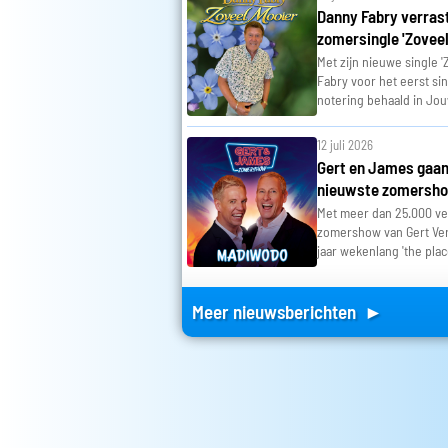
Danny Fabry verras
zomersingle 'Zoveel
Met zijn nieuwe single 
Fabry voor het eerst si
notering behaald in Jo
12 juli 2026
Gert en James gaan 
nieuwste zomersh
Met meer dan 25.000 ve
zomershow van Gert Ver
jaar wekenlang 'the pla
Meer nieuwsberichten ►