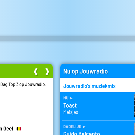
❰
❱
Nu op Jouwradio
e Dag Top 3 op Jouwradio.
Jouwradio's muziekmix
nu
►
Toast
Meisjes
dadelijk
►
n Geel
Guido Belcanto