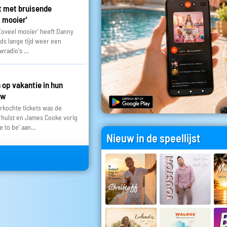
t met bruisende
 mooier'
'Zoveel mooier' heeft Danny
nds lange tijd weer een
uwradio's …
op vakantie in hun
ow
rkochte tickets was de
hulst en James Cooke vorig
ce to be' aan…
Nieuw in de speellijst