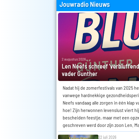
Jouwradio Nieuws
2 augustus 2026
Len Neefs schreef 'verbluffend
vader Gunther
Nadat hij de zomerfestivals van 2025 h
vanwege hardnekkige gezondheidsperi
Neefs vandaag alle zorgen in één klap van
hoe! Zijn herwonnen levenslust viert hi
bescheiden feestje, maar met een opz
geschreven werd door zijn zoon Len. Maa
22 juli 2026