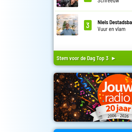
Schreeuw
Niels Destadsb
3
Vuur en vlam
Stem voor de Dag Top 3 ►