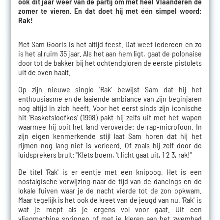
ook dit jaar weer van de partij om met heel Vlaanderen de
zomer te vieren. En dat doet hij met één simpel woord:
Rak!
Met Sam Gooris is het altijd feest. Dat weet iedereen en zo
is het al ruim 35 jaar. Als het aan hem ligt, gaat de polonaise
door tot de bakker bij het ochtendgloren de eerste pistolets
uit de oven haalt.
Op zijn nieuwe single 'Rak' bewijst Sam dat hij het
enthousiasme en de laaiende ambiance van zijn beginjaren
nog altijd in zich heeft. Voor het eerst sinds zijn iconische
hit 'Basketsloefkes' (1998) pakt hij zelfs uit met het wapen
waarmee hij ooit het land veroverde: de rap-microfoon. In
zijn eigen kenmerkende stijl laat Sam horen dat hij het
rijmen nog lang niet is verleerd. Of zoals hij zelf door de
luidsprekers brult: "Klets boem, 't licht gaat uit, 1 2 3, rak!"
De titel 'Rak' is er eentje met een knipoog. Het is een
nostalgische verwijzing naar de tijd van de dancings en de
lokale fuiven waar je de nacht vierde tot de zon opkwam.
Maar tegelijk is het ook de kreet van de jeugd van nu. 'Rak' is
wat je roept als je ergens vol voor gaat. Uit een
vliegmachine springen of met je kleren aan het zwembad