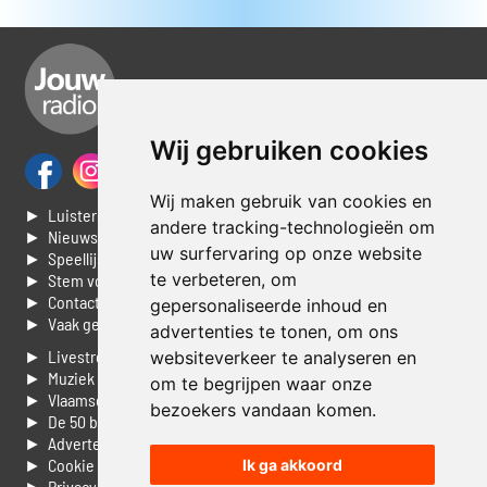
Wij gebruiken cookies
Wij maken gebruik van cookies en
► Luisteren naar Jouwradio
andere tracking-technologieën om
► Nieuws
uw surfervaring op onze website
► Speellijst
te verbeteren, om
► Stem voor de Dag top 3
► Contacteer ons
gepersonaliseerde inhoud en
► Vaak gestelde vragen
advertenties te tonen, om ons
► Livestream informatie
websiteverkeer te analyseren en
► Muziek opzoeken
om te begrijpen waar onze
► Vlaamse 100 Aller tijden
bezoekers vandaan komen.
► De 50 beste van...
► Adverteren op Jouwradio
► Cookie voorkeuren wijzigen
Ik ga akkoord
► Privacyinformatie