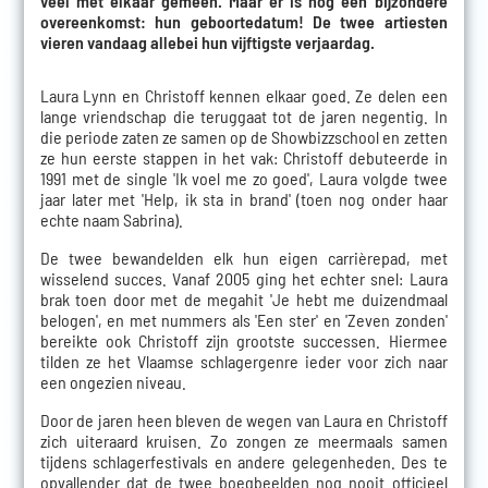
veel met elkaar gemeen. Maar er is nóg een bijzondere
overeenkomst: hun geboortedatum! De twee artiesten
vieren vandaag allebei hun vijftigste verjaardag.
Laura Lynn en Christoff kennen elkaar goed. Ze delen een
lange vriendschap die teruggaat tot de jaren negentig. In
die periode zaten ze samen op de Showbizzschool en zetten
ze hun eerste stappen in het vak: Christoff debuteerde in
1991 met de single 'Ik voel me zo goed', Laura volgde twee
jaar later met 'Help, ik sta in brand' (toen nog onder haar
echte naam Sabrina).
De twee bewandelden elk hun eigen carrièrepad, met
wisselend succes. Vanaf 2005 ging het echter snel: Laura
brak toen door met de megahit 'Je hebt me duizendmaal
belogen', en met nummers als 'Een ster' en 'Zeven zonden'
bereikte ook Christoff zijn grootste successen. Hiermee
tilden ze het Vlaamse schlagergenre ieder voor zich naar
een ongezien niveau.
Door de jaren heen bleven de wegen van Laura en Christoff
zich uiteraard kruisen. Zo zongen ze meermaals samen
tijdens schlagerfestivals en andere gelegenheden. Des te
opvallender dat de twee boegbeelden nog nooit officieel