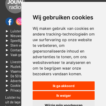
Wij gebruiken cookies
Wij maken gebruik van cookies en
► Luisteren naar Jouwradio
andere tracking-technologieën om
► Nieuws
uw surfervaring op onze website
► Speellijst
► Stem voor de Dag top 3
te verbeteren, om
► Contacteer ons
gepersonaliseerde inhoud en
► Vaak gestelde vragen
advertenties te tonen, om ons
► Livestream informatie
websiteverkeer te analyseren en
► Muziek opzoeken
om te begrijpen waar onze
► Vlaamse 100 Aller tijden
bezoekers vandaan komen.
► De 50 beste van...
► Adverteren op Jouwradio
► Cookie voorkeuren wijzigen
Ik ga akkoord
► Privacyinformatie
Ik weiger
Luister nu naar Jouwradio! De beste Nederlandstalige muziek
uit de lage landen hoor je hier al 20 jaar. In digitale kwaliteit op je
Wijzig mijn voorkeuren