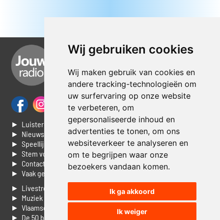
Wij gebruiken cookies
Wij maken gebruik van cookies en
andere tracking-technologieën om
uw surfervaring op onze website
te verbeteren, om
gepersonaliseerde inhoud en
► Luisteren naar Jouwradio
advertenties te tonen, om ons
► Nieuws
websiteverkeer te analyseren en
► Speellijst
► Stem voor de Dag top 3
om te begrijpen waar onze
► Contacteer ons
bezoekers vandaan komen.
► Vaak gestelde vragen
► Livestream informatie
Ik ga akkoord
► Muziek opzoeken
► Vlaamse 100 Aller tijden
Ik weiger
► De 50 beste van...