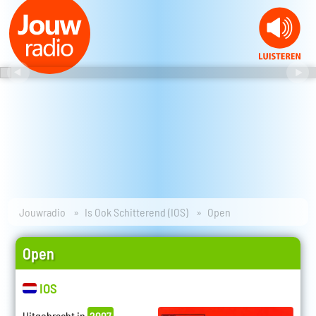
Jouwradio
Is Ook Schitterend (IOS)
Open
Open
IOS
Uitgebracht in
2007