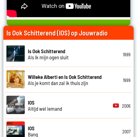
Is Ook Schitterend (IOS) op Jouwradio
Is Ook Schitterend
1999
Als ik mijn ogen sluit
Willeke Alberti en Is Ook Schitterend
1999
Als je komt dan zal ik thuis zijn
IOS
2006
Altijd wel iemand
IOS
2007
Bang