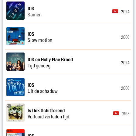
IOS
2024
Samen
IOS
2006
Slow motion
IOS en Holly Mae Brood
2024
Tijd genoeg
IOS
2006
Uit de schaduw
Is Ook Schitterend
1998
Voltooid verleden tijd
IOS