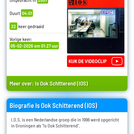
Duurt
04:01
22
keer gedraaid
Vorige keer:
05-02-2026 om 01:27 uur
Meer over:
Is Ook Schitterend (IOS)
Biografie Is Ook Schitterend (IOS)
I.O.S. is een Nederlandse groep die in 1996 werd opgericht
in Groningen als "Is Ook Schitterend".