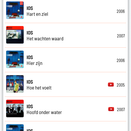
IOS
2006
Hart en ziel
IOS
2007
Het wachten waard
IOS
2006
Hier zijn
IOS
2005
Hoe het voelt
IOS
2007
Hoofd onder water
IOS