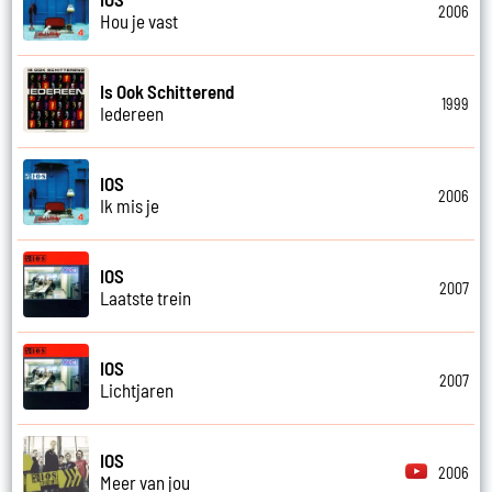
2006
Hou je vast
Is Ook Schitterend
1999
Iedereen
IOS
2006
Ik mis je
IOS
2007
Laatste trein
IOS
2007
Lichtjaren
IOS
2006
Meer van jou