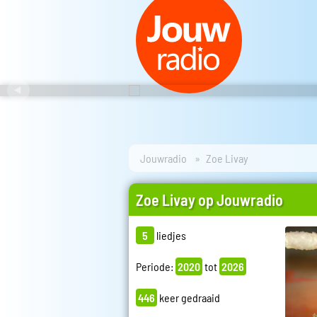
Jouwradio
Zoe Livay
Zoe Livay op Jouwradio
5
liedjes
Periode:
2020
tot
2026
446
keer gedraaid