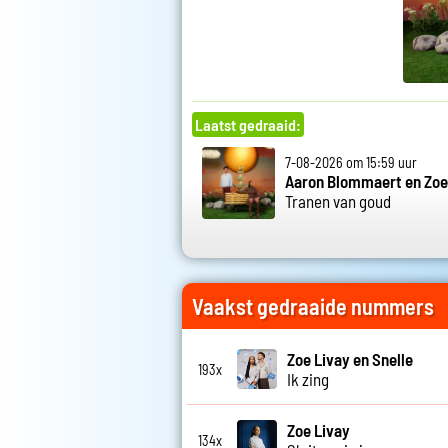
Laatst gedraaid:
7-08-2026 om 15:59 uur
Aaron Blommaert en Zoe
Tranen van goud
Vaakst gedraaide nummers
Zoe Livay en Snelle
193x
Ik zing
Zoe Livay
134x