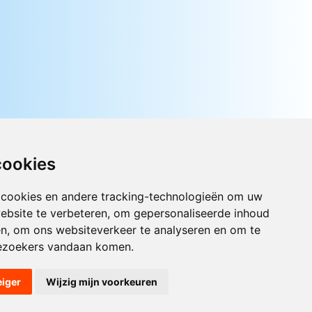
cookies
 cookies en andere tracking-technologieën om uw
Luister nu naar Jouwradio! De beste
Nederlandstalige muziek uit de lage
ebsite te verbeteren, om gepersonaliseerde inhoud
landen hoor je hier al 20 jaar. In
en, om ons websiteverkeer te analyseren en om te
digitale kwaliteit op je laptop, tablet
ezoekers vandaan komen.
of smartphone.
eiger
Wijzig mijn voorkeuren