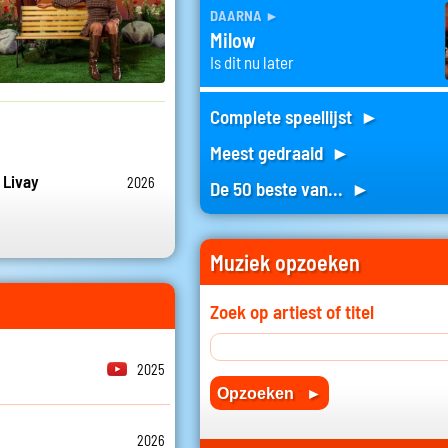
daarna
►
Milow
Is dit nu later
Complete speellijst ►
Meest gedraaid ►
 Livay
2026
De 50 beste van... ►
Muziek opzoeken
Zoek op artiest of titel
2025
2026