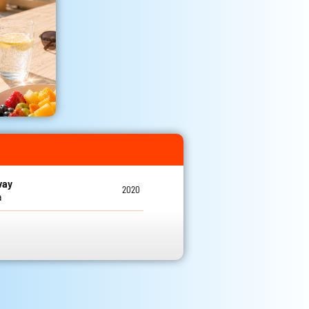
vay
2020
a