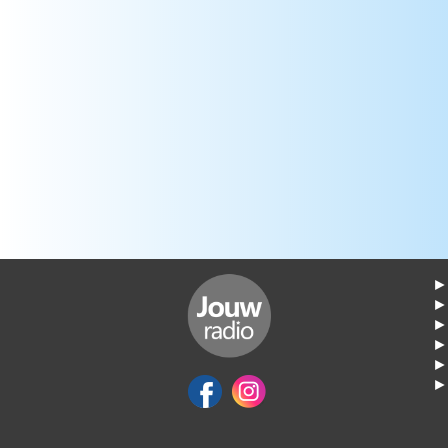
► 
►
► 
► 
► 
► 