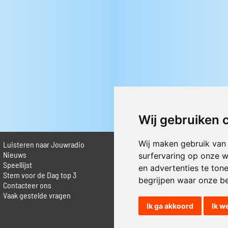
Wij gebruiken 
Wij maken gebruik van
Luisteren naar Jouwradio
► Livestream informatie
 Nieuws
► Muziek opzoeken
surfervaring op onze w
Speellijst
► Vlaamse 100 Aller tijden
en advertenties te ton
Stem voor de Dag top 3
► De 50 beste van...
begrijpen waar onze b
Contacteer ons
► Adverteren op Jouwradio
Vaak gestelde vragen
► Cookie voorkeuren wijzigen
► Privacyinformatie
Ik ga akkoord
Ik w