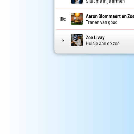
Sluit me in je armen
Aaron Blommaert en Zoe
118x
Tranen van goud
Zoe Livay
1x
Huisje aan de zee