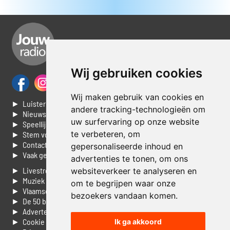
Wij gebruiken cookies
Wij maken gebruik van cookies en
► Luisteren naar Jouwradio
andere tracking-technologieën om
► Nieuws
uw surfervaring op onze website
► Speellijst
te verbeteren, om
► Stem voor de Dag top 3
► Contacteer ons
gepersonaliseerde inhoud en
► Vaak gestelde vragen
advertenties te tonen, om ons
► Livestream informatie
websiteverkeer te analyseren en
► Muziek opzoeken
om te begrijpen waar onze
► Vlaamse 100 Aller tijden
bezoekers vandaan komen.
► De 50 beste van...
► Adverteren op Jouwradio
► Cookie voorkeuren wijzigen
Ik ga akkoord