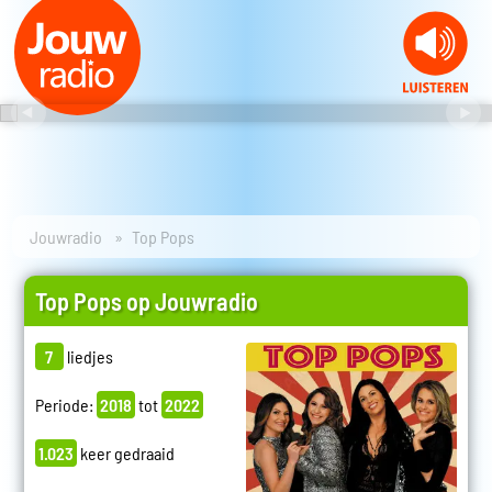
Jouwradio
Top Pops
Top Pops op Jouwradio
7
liedjes
Periode:
2018
tot
2022
1.023
keer gedraaid