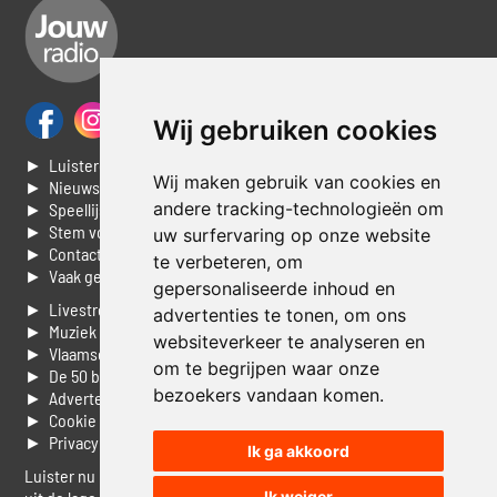
Wij gebruiken cookies
► Luisteren naar Jouwradio
Wij maken gebruik van cookies en
► Nieuws
andere tracking-technologieën om
► Speellijst
► Stem voor de Dag top 3
uw surfervaring op onze website
► Contacteer ons
te verbeteren, om
► Vaak gestelde vragen
gepersonaliseerde inhoud en
► Livestream informatie
advertenties te tonen, om ons
► Muziek opzoeken
websiteverkeer te analyseren en
► Vlaamse 100 Aller tijden
om te begrijpen waar onze
► De 50 beste van...
bezoekers vandaan komen.
► Adverteren op Jouwradio
► Cookie voorkeuren wijzigen
► Privacyinformatie
Ik ga akkoord
Luister nu naar Jouwradio! De beste Nederlandstalige muziek
Ik weiger