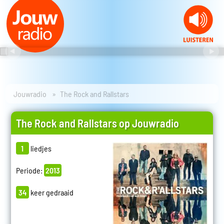
Jouwradio
The Rock and Rallstars
The Rock and Rallstars op Jouwradio
1
liedjes
Periode:
2013
34
keer gedraaid