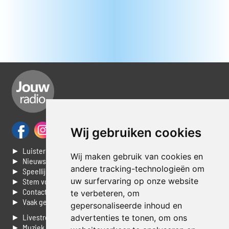
Wij gebruiken cookies
► Luisteren naar Jouwradio
Wij maken gebruik van cookies en
► Nieuws
andere tracking-technologieën om
► Speellijst
uw surfervaring op onze website
► Stem voor de Dag top 3
► Contacteer ons
te verbeteren, om
► Vaak gestelde vragen
gepersonaliseerde inhoud en
► Livestream informatie
advertenties te tonen, om ons
► Muziek opzoeken