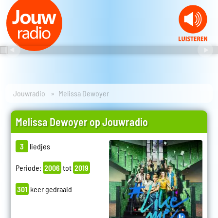
Jouwradio
Melissa Dewoyer
Melissa Dewoyer op Jouwradio
3
liedjes
Periode:
2006
tot
2019
301
keer gedraaid