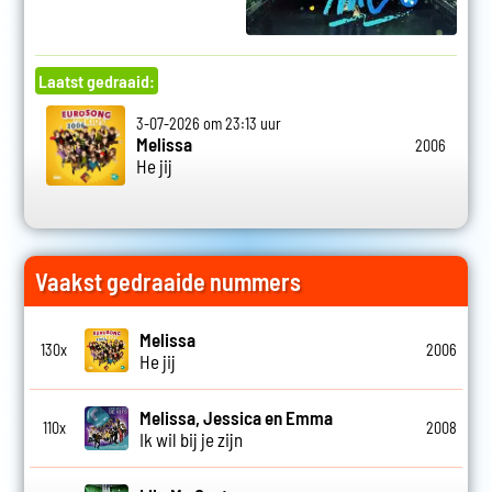
Laatst gedraaid:
3-07-2026 om 23:13 uur
Melissa
2006
He jij
Vaakst gedraaide nummers
Melissa
130x
2006
He jij
Melissa, Jessica en Emma
110x
2008
Ik wil bij je zijn