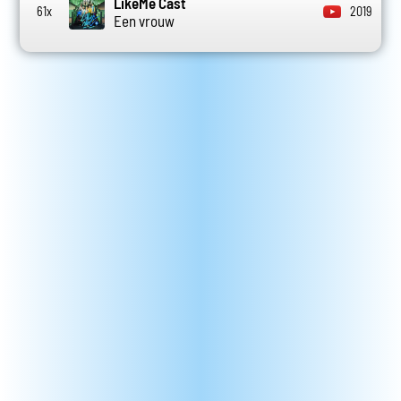
LikeMe Cast
61x
2019
Een vrouw