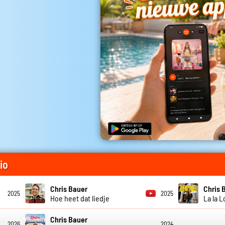
io
Chris Bauer
Chris 
2025
2025
Hoe heet dat liedje
La la 
Chris Bauer
2026
2024