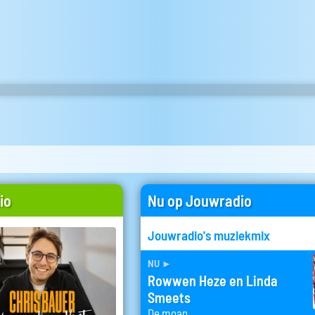
io
Nu op Jouwradio
Jouwradio's muziekmix
nu
►
Rowwen Heze en Linda
Smeets
De moan