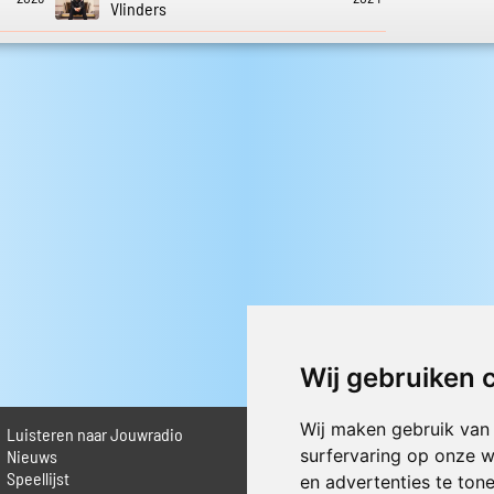
Vlinders
Wij gebruiken 
Wij maken gebruik van
Luisteren naar Jouwradio
► Livestream informatie
surfervaring op onze w
 Nieuws
► Muziek opzoeken
Speellijst
► Vlaamse 100 Aller tijden
en advertenties te ton