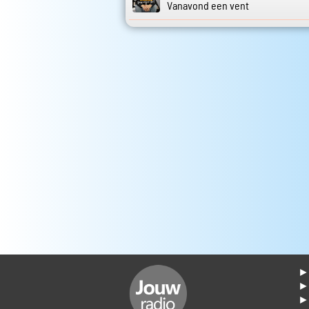
Vanavond een vent
► 
►
► 