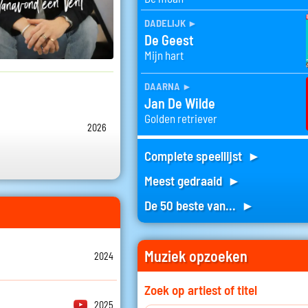
dadelijk
►
De Geest
Mijn hart
daarna
►
Jan De Wilde
Golden retriever
2026
Complete speellijst ►
Meest gedraaid ►
De 50 beste van... ►
Muziek opzoeken
2024
Zoek op artiest of titel
2025