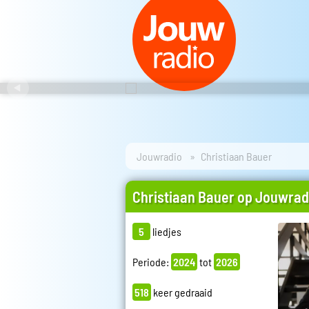
Jouwradio
Christiaan Bauer
Christiaan Bauer op Jouwrad
5
liedjes
Periode:
2024
tot
2026
518
keer gedraaid