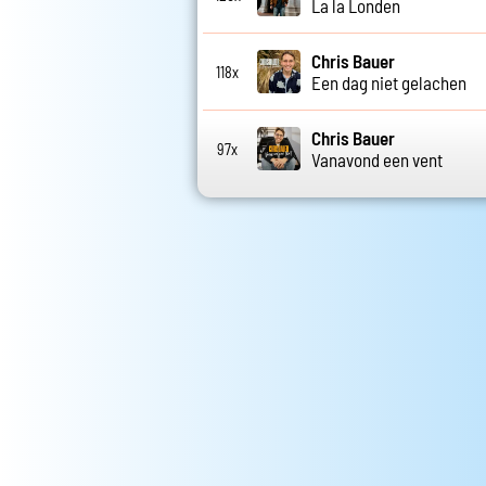
La la Londen
Chris Bauer
118x
Een dag niet gelachen
Chris Bauer
97x
Vanavond een vent