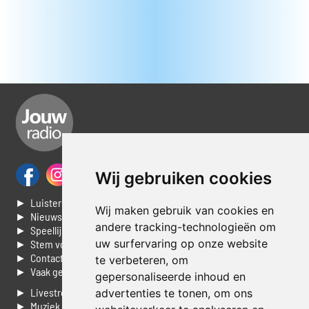
Wij gebruiken cookies
► Luisteren naar Jouwradio
Wij maken gebruik van cookies en
► Nieuws
andere tracking-technologieën om
► Speellijst
uw surfervaring op onze website
► Stem voor de Dag top 3
► Contacteer ons
te verbeteren, om
► Vaak gestelde vragen
gepersonaliseerde inhoud en
► Livestream informatie
advertenties te tonen, om ons
► Muziek opzoeken