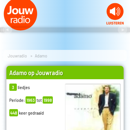
Jouwradio
Adamo
Adamo op Jouwradio
3
liedjes
Periode:
1963
tot
1998
448
keer gedraaid