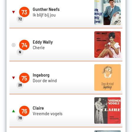
Gunther Neefs
73
▼
Ik blijf bij jou
72
Eddy Wally
74
◎
Cherie
N
Ingeborg
75
▼
Door de wind
28
Claire
76
▲
Vreemde vogels
78