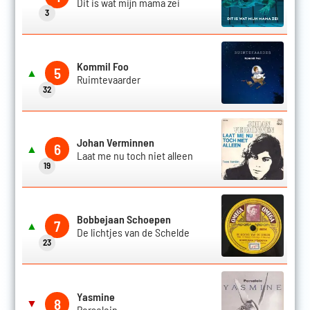
Dit is wat mijn mama zei
3
Kommil Foo
5
▲
Ruimtevaarder
32
Johan Verminnen
6
▲
Laat me nu toch niet alleen
19
Bobbejaan Schoepen
7
▲
De lichtjes van de Schelde
23
Yasmine
8
▼
Porselein