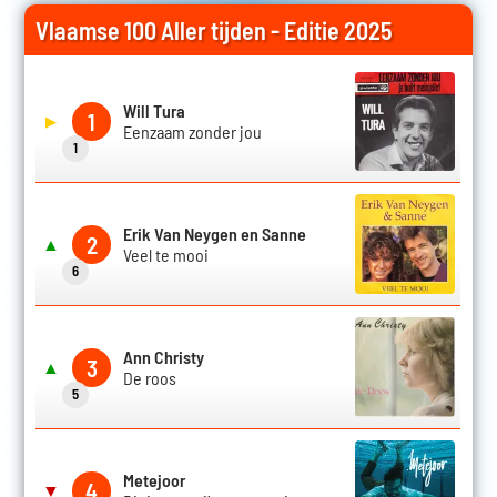
Vlaamse 100 Aller tijden - Editie 2025
Will Tura
1
▶
Eenzaam zonder jou
1
Erik Van Neygen en Sanne
2
▲
Veel te mooi
6
Ann Christy
3
▲
De roos
5
Metejoor
4
▼