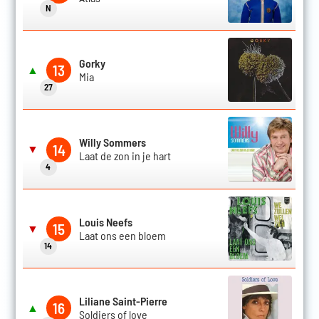
N
Gorky
13
▲
Mia
27
Willy Sommers
14
▼
Laat de zon in je hart
4
Louis Neefs
15
▼
Laat ons een bloem
14
Liliane Saint-Pierre
16
▲
Soldiers of love