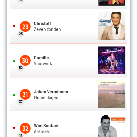
Christoff
29
▼
Zeven zonden
25
Camille
30
▲
Vuurwerk
52
Johan Verminnen
31
▲
Mooie dagen
37
Wim Soutaer
32
▼
Allemaal
18