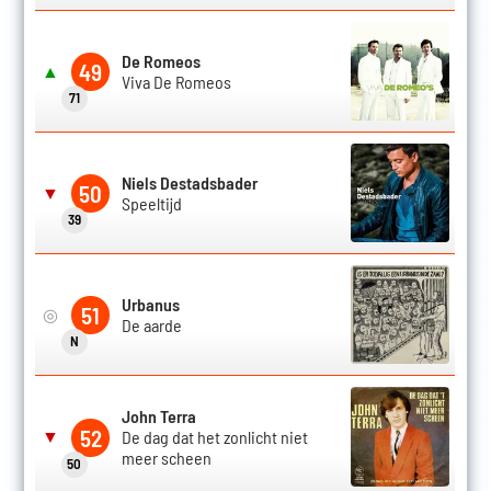
De Romeos
49
▲
Viva De Romeos
71
Niels Destadsbader
50
▼
Speeltijd
39
Urbanus
51
◎
De aarde
N
John Terra
52
▼
De dag dat het zonlicht niet
meer scheen
50