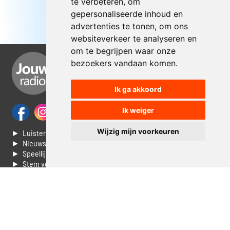
te verbeteren, om
gepersonaliseerde inhoud en
advertenties te tonen, om ons
websiteverkeer te analyseren en
om te begrijpen waar onze
bezoekers vandaan komen.
Ik ga akkoord
Ik weiger
Wijzig mijn voorkeuren
► Luisteren naar Jouwradio
► Nieuws
► Speellijst
► Stem voor de Dag top 3
► Contacteer ons
► Vaak gestelde vragen
► Livestream informatie
► Muziek opzoeken
► Vlaamse 100 Aller tijden