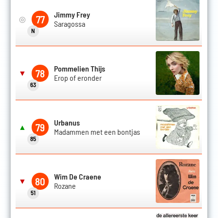
Jimmy Frey
77
◎
Saragossa
N
Pommelien Thijs
78
▼
Erop of eronder
63
Urbanus
79
▲
Madammen met een bontjas
85
Wim De Craene
80
▼
Rozane
51