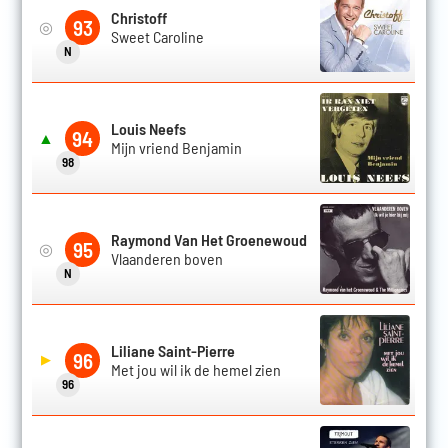
Christoff
93
◎
Sweet Caroline
N
Louis Neefs
94
▲
Mijn vriend Benjamin
98
Raymond Van Het Groenewoud
95
◎
Vlaanderen boven
N
Liliane Saint-Pierre
96
▶
Met jou wil ik de hemel zien
96