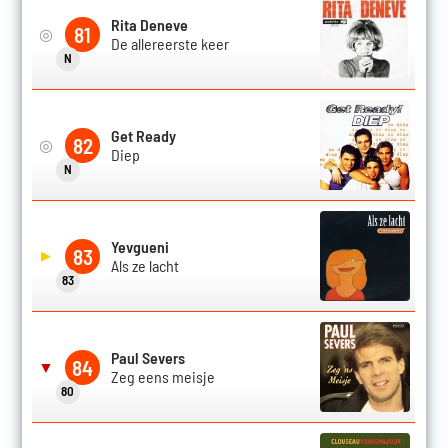
Rita Deneve
81
◎
De allereerste keer
N
Get Ready
82
◎
Diep
N
Yevgueni
83
▶
Als ze lacht
83
Paul Severs
84
▼
Zeg eens meisje
80