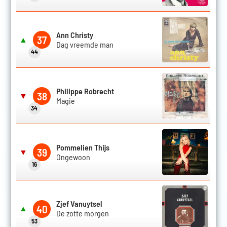
Ann Christy
37
▲
Dag vreemde man
44
Philippe Robrecht
38
▼
Magie
34
Pommelien Thijs
39
▼
Ongewoon
16
Zjef Vanuytsel
40
▲
De zotte morgen
53