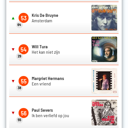
Kris De Bruyne
53
▲
Amsterdam
64
Will Tura
54
▼
Het kan niet zijn
29
Margriet Hermans
55
▼
Een vriend
38
Paul Severs
56
▼
Ik ben verliefd op jou
55