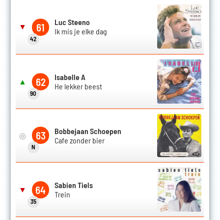
Luc Steeno
61
▼
Ik mis je elke dag
42
Isabelle A
62
▲
He lekker beest
90
Bobbejaan Schoepen
63
◎
Cafe zonder bier
N
Sabien Tiels
64
▼
Trein
35