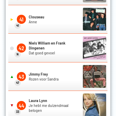
Clouseau
41
▶
Anne
41
Niels William en Frank
42
◎
Dingenen
Dat goed gevoel
N
Jimmy Frey
43
▲
Rozen voor Sandra
47
Laura Lynn
44
▼
Je hebt me duizendmaal
belogen
33