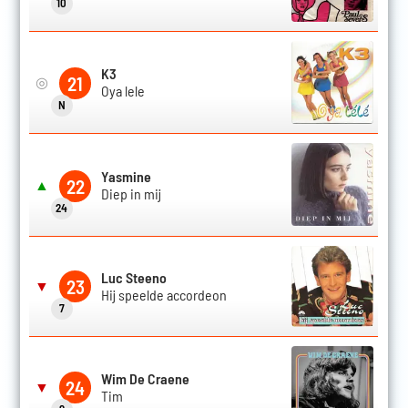
10
K3
21
◎
Oya lele
N
Yasmine
22
▲
Diep in mij
24
Luc Steeno
23
▼
Hij speelde accordeon
7
Wim De Craene
24
▼
Tim