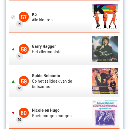
K3
57
◎
Alle kleuren
N
Garry Hagger
58
▲
Het allermooiste
59
Guido Belcanto
59
▲
Op het zeildoek van de
botsautos
66
Nicole en Hugo
60
▼
Goeiemorgen morgen
20