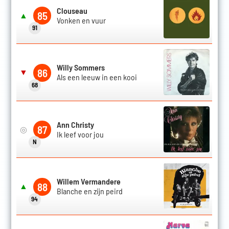
Clouseau
85
▲
Vonken en vuur
91
Willy Sommers
86
▼
Als een leeuw in een kooi
68
Ann Christy
87
◎
Ik leef voor jou
N
Willem Vermandere
88
▲
Blanche en zijn peird
94