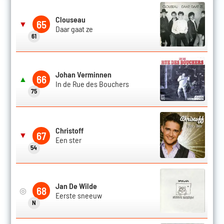
Clouseau
65
▼
Daar gaat ze
61
Johan Verminnen
66
▲
In de Rue des Bouchers
75
Christoff
67
▼
Een ster
54
Jan De Wilde
68
◎
Eerste sneeuw
N