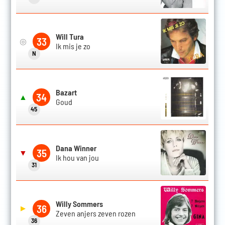
Will Tura
33
◎
Ik mis je zo
N
Bazart
34
▲
Goud
45
Dana Winner
35
▼
Ik hou van jou
31
Willy Sommers
36
▶
Zeven anjers zeven rozen
36