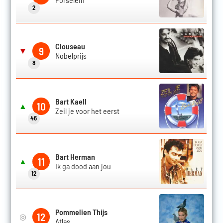
2
Clouseau
9
▼
Nobelprijs
8
Bart Kaell
10
▲
Zeil je voor het eerst
46
Bart Herman
11
▲
Ik ga dood aan jou
12
Pommelien Thijs
12
◎
Atlas