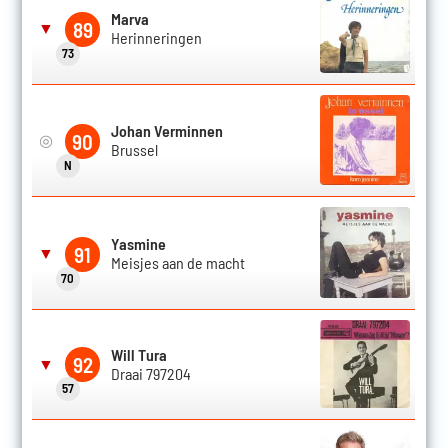
Marva
89
▼
Herinneringen
73
Johan Verminnen
90
◎
Brussel
N
Yasmine
91
▼
Meisjes aan de macht
70
Will Tura
92
▼
Draai 797204
57