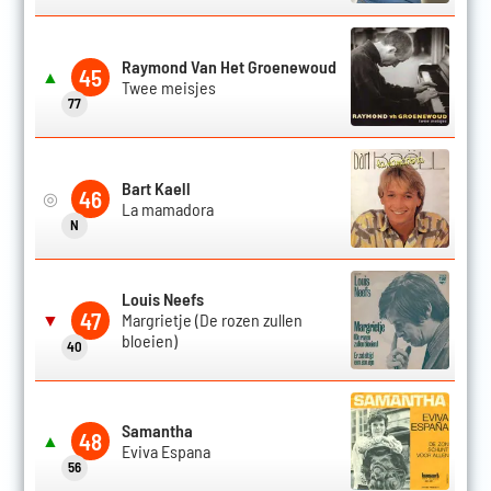
Raymond Van Het Groenewoud
45
▲
Twee meisjes
77
Bart Kaell
46
◎
La mamadora
N
Louis Neefs
47
▼
Margrietje (De rozen zullen
bloeien)
40
Samantha
48
▲
Eviva Espana
56