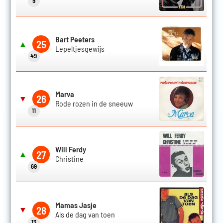
9
Bart Peeters
25
▲
Lepeltjesgewijs
49
Marva
26
▼
Rode rozen in de sneeuw
11
Will Ferdy
27
▲
Christine
69
Mamas Jasje
28
▼
Als de dag van toen
13