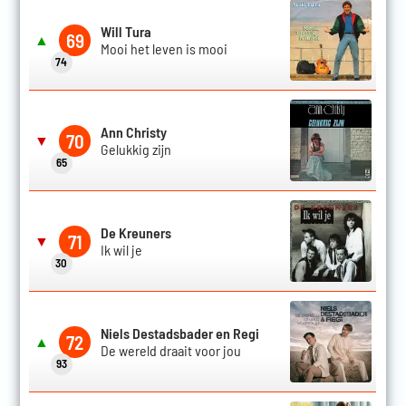
Will Tura
69
▲
Mooi het leven is mooi
74
Ann Christy
70
▼
Gelukkig zijn
65
De Kreuners
71
▼
Ik wil je
30
Niels Destadsbader en Regi
72
▲
De wereld draait voor jou
93