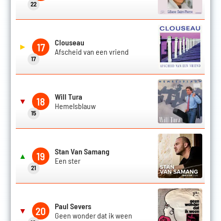
22
Clouseau
17
▶
Afscheid van een vriend
17
Will Tura
18
▼
Hemelsblauw
15
Stan Van Samang
19
▲
Een ster
21
Paul Severs
20
▼
Geen wonder dat ik ween