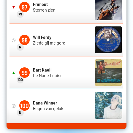
Frimout
97
▼
Sterren zien
79
Will Ferdy
98
◎
Ziede gij me gere
N
Bart Kaell
99
▲
De Marie Louise
100
Dana Winner
100
◎
Regen van geluk
N