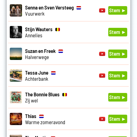
Senna en Sven Versteeg
Stem ►
Vuurwerk
Stijn Wauters
Stem ►
Annelies
Suzan en Freek
Stem ►
Halverwege
Tessa June
Stem ►
Achterbank
The Bonnie Blues
Stem ►
Zij wel
Thias
Stem ►
Warme zomeravond