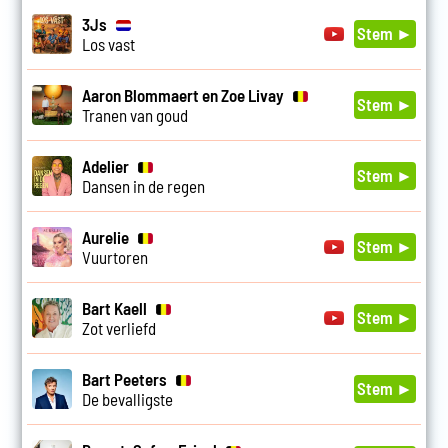
3Js
Stem ►
Los vast
Aaron Blommaert en Zoe Livay
Stem ►
Tranen van goud
Adelier
Stem ►
Dansen in de regen
Aurelie
Stem ►
Vuurtoren
Bart Kaell
Stem ►
Zot verliefd
Bart Peeters
Stem ►
De bevalligste