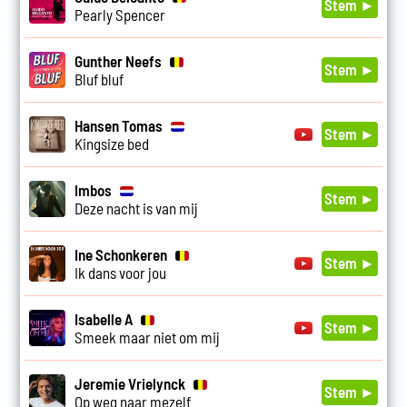
Stem ►
Pearly Spencer
Gunther Neefs
Stem ►
Bluf bluf
Hansen Tomas
Stem ►
Kingsize bed
Imbos
Stem ►
Deze nacht is van mij
Ine Schonkeren
Stem ►
Ik dans voor jou
Isabelle A
Stem ►
Smeek maar niet om mij
Jeremie Vrielynck
Stem ►
Op weg naar mezelf