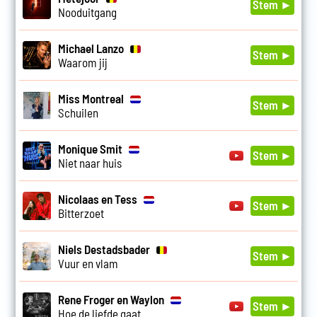
Stem ►
Nooduitgang
Michael Lanzo
Stem ►
Waarom jij
Miss Montreal
Stem ►
Schuilen
Monique Smit
Stem ►
Niet naar huis
Nicolaas en Tess
Stem ►
Bitterzoet
Niels Destadsbader
Stem ►
Vuur en vlam
Rene Froger en Waylon
Stem ►
Hoe de liefde gaat