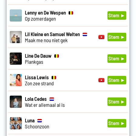
Lenny en De Wespen
Stem ►
Op zomerdagen
Lil Kleine en Samuel Welten
Stem ►
Maak me nou niet gek
Line De Dauw
Stem ►
Plankgas
Lissa Lewis
Stem ►
Zon zee strand
Lola Cedes
Stem ►
Wat er allemaal al is
Luna
Stem ►
Schoonzoon