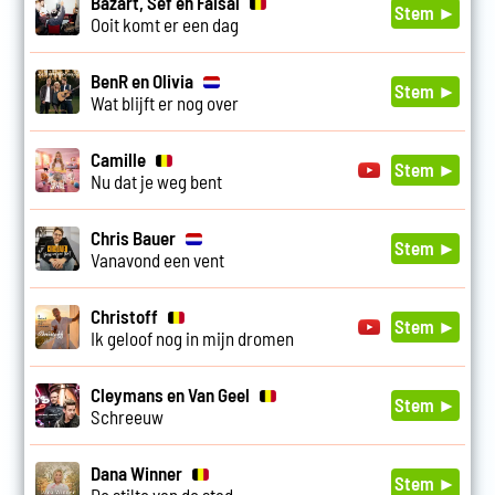
Bazart, Sef en Faisal
Stem ►
Ooit komt er een dag
BenR en Olivia
Stem ►
Wat blijft er nog over
Camille
Stem ►
Nu dat je weg bent
Chris Bauer
Stem ►
Vanavond een vent
Christoff
Stem ►
Ik geloof nog in mijn dromen
Cleymans en Van Geel
Stem ►
Schreeuw
Dana Winner
Stem ►
De stilte van de stad