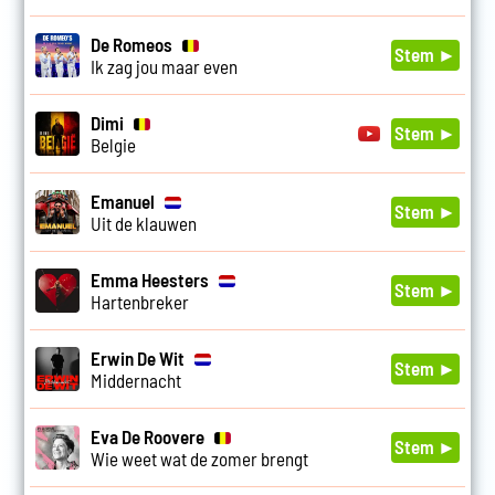
De Romeos
Stem ►
Ik zag jou maar even
Dimi
Stem ►
Belgie
Emanuel
Stem ►
Uit de klauwen
Emma Heesters
Stem ►
Hartenbreker
Erwin De Wit
Stem ►
Middernacht
Eva De Roovere
Stem ►
Wie weet wat de zomer brengt