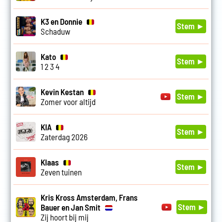
K3 en Donnie
Stem ►
Schaduw
Kato
Stem ►
1 2 3 4
Kevin Kestan
Stem ►
Zomer voor altijd
KIA
Stem ►
Zaterdag 2026
Klaas
Stem ►
Zeven tuinen
Kris Kross Amsterdam, Frans
Stem ►
Bauer en Jan Smit
Zij hoort bij mij