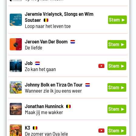
Jeremie Vrielynck, Slongs en Wim
Stem ►
Soutaer
Loop naar het leven toe
Jeroen Van Der Boom
Stem ►
De liefde
Job
Stem ►
Zo kan het gaan
Johnny Bolk en Tirza On Tour
Stem ►
Wanneer zie ik jou eens weer
Jonathan Hunninck
Stem ►
Maak jij me wakker
K3
Stem ►
De zomer van Oya lele