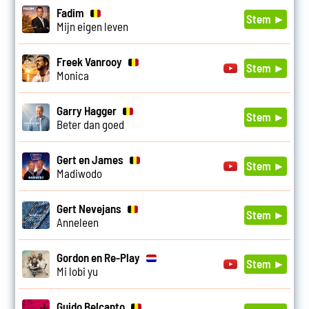
Fadim
Stem ►
Mijn eigen leven
Freek Vanrooy
Stem ►
Monica
Garry Hagger
Stem ►
Beter dan goed
Gert en James
Stem ►
Madiwodo
Gert Nevejans
Stem ►
Anneleen
Gordon en Re-Play
Stem ►
Mi lobi yu
Guido Belcanto