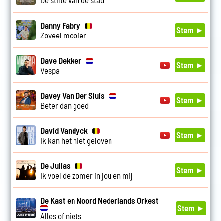
Danny Fabry
Stem ►
Zoveel mooier
Dave Dekker
Stem ►
Vespa
Davey Van Der Sluis
Stem ►
Beter dan goed
David Vandyck
Stem ►
Ik kan het niet geloven
De Julias
Stem ►
Ik voel de zomer in jou en mij
De Kast en Noord Nederlands Orkest
Stem ►
Alles of niets