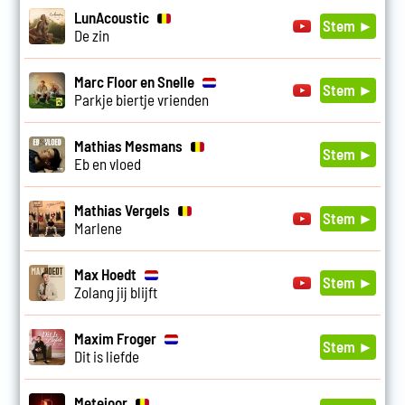
LunAcoustic
Stem ►
De zin
Marc Floor en Snelle
Stem ►
Parkje biertje vrienden
Mathias Mesmans
Stem ►
Eb en vloed
Mathias Vergels
Stem ►
Marlene
Max Hoedt
Stem ►
Zolang jij blijft
Maxim Froger
Stem ►
Dit is liefde
Metejoor