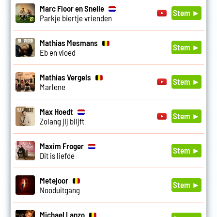
Marc Floor en Snelle
Stem ►
Parkje biertje vrienden
Mathias Mesmans
Stem ►
Eb en vloed
Mathias Vergels
Stem ►
Marlene
Max Hoedt
Stem ►
Zolang jij blijft
Maxim Froger
Stem ►
Dit is liefde
Metejoor
Stem ►
Nooduitgang
Michael Lanzo