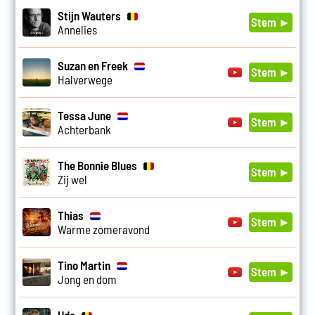
Stijn Wauters
Stem ►
Annelies
Suzan en Freek
Stem ►
Halverwege
Tessa June
Stem ►
Achterbank
The Bonnie Blues
Stem ►
Zij wel
Thias
Stem ►
Warme zomeravond
Tino Martin
Stem ►
Jong en dom