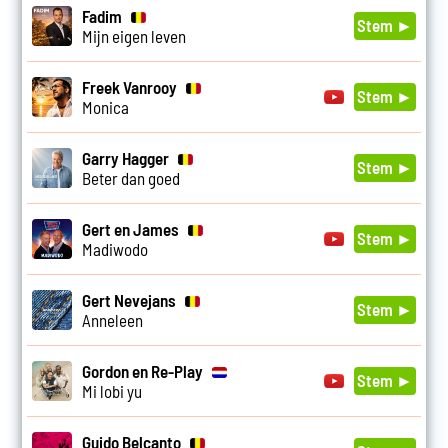
Fadim
Stem ►
Mijn eigen leven
Freek Vanrooy
Stem ►
Monica
Garry Hagger
Stem ►
Beter dan goed
Gert en James
Stem ►
Madiwodo
Gert Nevejans
Stem ►
Anneleen
Gordon en Re-Play
Stem ►
Mi lobi yu
Guido Belcanto