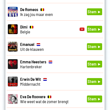
De Romeos
Stem ►
Ik zag jou maar even
Dimi
Stem ►
Belgie
Emanuel
Stem ►
Uit de klauwen
Emma Heesters
Stem ►
Hartenbreker
Erwin De Wit
Stem ►
Middernacht
Eva De Roovere
Stem ►
Wie weet wat de zomer brengt