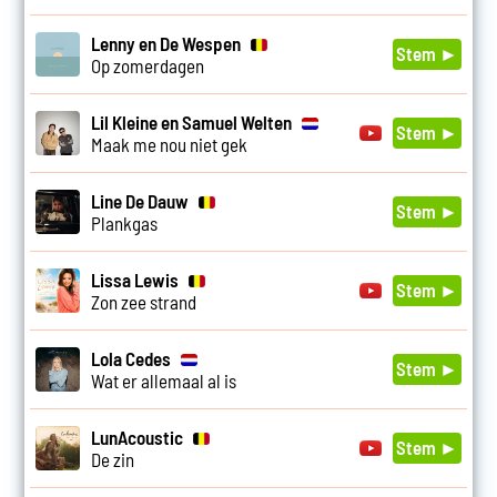
Lenny en De Wespen
Stem ►
Op zomerdagen
Lil Kleine en Samuel Welten
Stem ►
Maak me nou niet gek
Line De Dauw
Stem ►
Plankgas
Lissa Lewis
Stem ►
Zon zee strand
Lola Cedes
Stem ►
Wat er allemaal al is
LunAcoustic
Stem ►
De zin