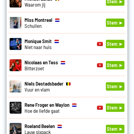
Stem ►
Waarom jij
Miss Montreal
Stem ►
Schuilen
Monique Smit
Stem ►
Niet naar huis
Nicolaas en Tess
Stem ►
Bitterzoet
Niels Destadsbader
Stem ►
Vuur en vlam
Rene Froger en Waylon
Stem ►
Hoe de liefde gaat
Roeland Beelen
Stem ►
Lauw sixpack