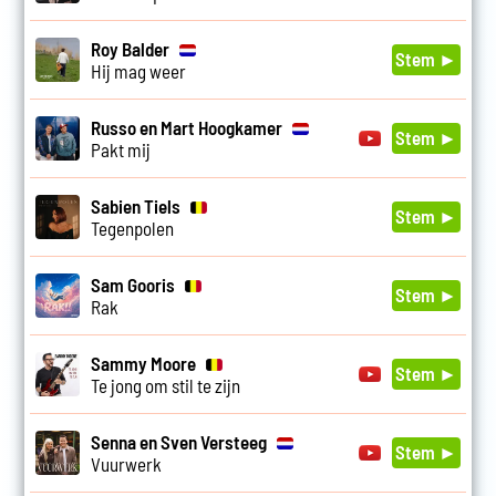
Roy Balder
Stem ►
Hij mag weer
Russo en Mart Hoogkamer
Stem ►
Pakt mij
Sabien Tiels
Stem ►
Tegenpolen
Sam Gooris
Stem ►
Rak
Sammy Moore
Stem ►
Te jong om stil te zijn
Senna en Sven Versteeg
Stem ►
Vuurwerk