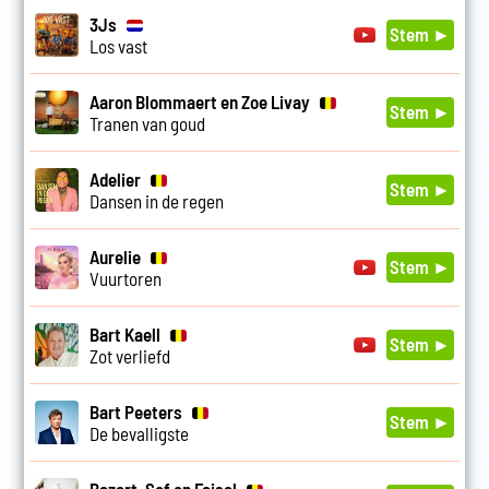
3Js
Stem ►
Los vast
Aaron Blommaert en Zoe Livay
Stem ►
Tranen van goud
Adelier
Stem ►
Dansen in de regen
Aurelie
Stem ►
Vuurtoren
Bart Kaell
Stem ►
Zot verliefd
Bart Peeters
Stem ►
De bevalligste
Bazart, Sef en Faisal