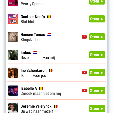
Stem ►
Pearly Spencer
Gunther Neefs
Stem ►
Bluf bluf
Hansen Tomas
Stem ►
Kingsize bed
Imbos
Stem ►
Deze nacht is van mij
Ine Schonkeren
Stem ►
Ik dans voor jou
Isabelle A
Stem ►
Smeek maar niet om mij
Jeremie Vrielynck
Stem ►
Op weg naar mezelf