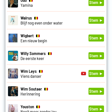
Udo
Stem ►
Yamina
Walrus
Stem ►
Blijf nog even onder water
Wigbert
Stem ►
Een nieuw begin
Willy Sommers
Stem ►
De eerste keer
Wim Leys
Stem ►
Viens danser
Wim Soutaer
Stem ►
Herinnering
Youston
Stem ►
Nooit meer zonder jou