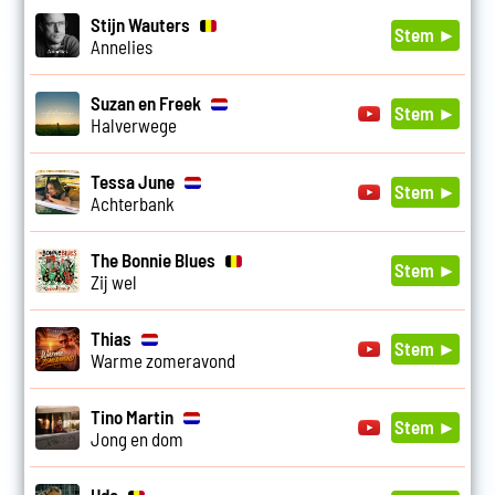
Stijn Wauters
Stem ►
Annelies
Suzan en Freek
Stem ►
Halverwege
Tessa June
Stem ►
Achterbank
The Bonnie Blues
Stem ►
Zij wel
Thias
Stem ►
Warme zomeravond
Tino Martin
Stem ►
Jong en dom