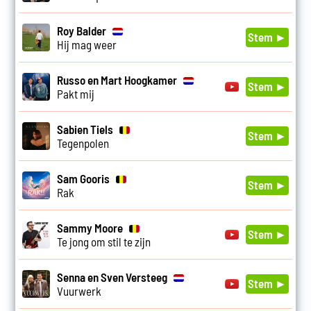
Roy Balder
Stem ►
Hij mag weer
Russo en Mart Hoogkamer
Stem ►
Pakt mij
Sabien Tiels
Stem ►
Tegenpolen
Sam Gooris
Stem ►
Rak
Sammy Moore
Stem ►
Te jong om stil te zijn
Senna en Sven Versteeg
Stem ►
Vuurwerk