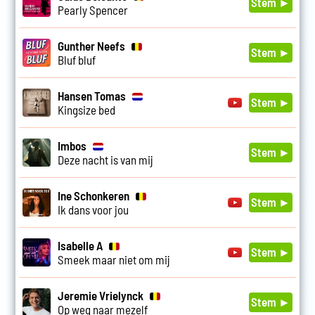
Stem ►
Pearly Spencer
Gunther Neefs
Stem ►
Bluf bluf
Hansen Tomas
Stem ►
Kingsize bed
Imbos
Stem ►
Deze nacht is van mij
Ine Schonkeren
Stem ►
Ik dans voor jou
Isabelle A
Stem ►
Smeek maar niet om mij
Jeremie Vrielynck
Stem ►
Op weg naar mezelf