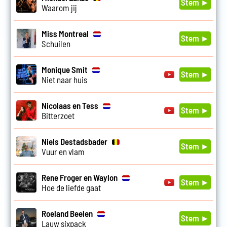
Stem ►
Waarom jij
Miss Montreal
Stem ►
Schuilen
Monique Smit
Stem ►
Niet naar huis
Nicolaas en Tess
Stem ►
Bitterzoet
Niels Destadsbader
Stem ►
Vuur en vlam
Rene Froger en Waylon
Stem ►
Hoe de liefde gaat
Roeland Beelen
Stem ►
Lauw sixpack