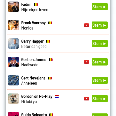
Fadim
Stem ►
Mijn eigen leven
Freek Vanrooy
Stem ►
Monica
Garry Hagger
Stem ►
Beter dan goed
Gert en James
Stem ►
Madiwodo
Gert Nevejans
Stem ►
Anneleen
Gordon en Re-Play
Stem ►
Mi lobi yu
Guido Belcanto