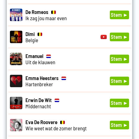
De Romeos
Stem ►
Ik zag jou maar even
Dimi
Stem ►
Belgie
Emanuel
Stem ►
Uit de klauwen
Emma Heesters
Stem ►
Hartenbreker
Erwin De Wit
Stem ►
Middernacht
Eva De Roovere
Stem ►
Wie weet wat de zomer brengt