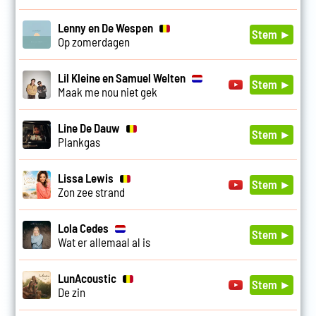
Lenny en De Wespen
Stem ►
Op zomerdagen
Lil Kleine en Samuel Welten
Stem ►
Maak me nou niet gek
Line De Dauw
Stem ►
Plankgas
Lissa Lewis
Stem ►
Zon zee strand
Lola Cedes
Stem ►
Wat er allemaal al is
LunAcoustic
Stem ►
De zin