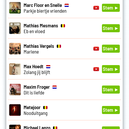
Marc Floor en Snelle
Stem ►
Parkje biertje vrienden
Mathias Mesmans
Stem ►
Eb en vloed
Mathias Vergels
Stem ►
Marlene
Max Hoedt
Stem ►
Zolang jij blijft
Maxim Froger
Stem ►
Dit is liefde
Metejoor
Stem ►
Nooduitgang
Michael Lanzo