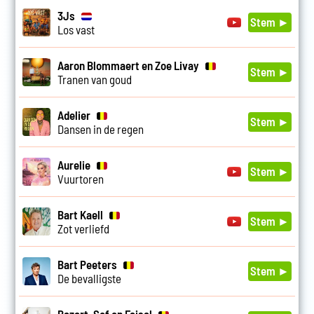
3Js
Stem ►
Los vast
Aaron Blommaert en Zoe Livay
Stem ►
Tranen van goud
Adelier
Stem ►
Dansen in de regen
Aurelie
Stem ►
Vuurtoren
Bart Kaell
Stem ►
Zot verliefd
Bart Peeters
Stem ►
De bevalligste
Bazart, Sef en Faisal