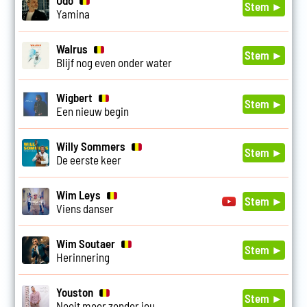
Udo
Stem ►
Yamina
Walrus
Stem ►
Blijf nog even onder water
Wigbert
Stem ►
Een nieuw begin
Willy Sommers
Stem ►
De eerste keer
Wim Leys
Stem ►
Viens danser
Wim Soutaer
Stem ►
Herinnering
Youston
Stem ►
Nooit meer zonder jou