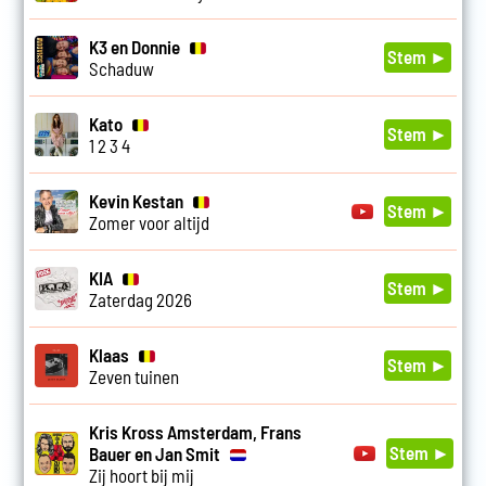
K3 en Donnie
Stem ►
Schaduw
Kato
Stem ►
1 2 3 4
Kevin Kestan
Stem ►
Zomer voor altijd
KIA
Stem ►
Zaterdag 2026
Klaas
Stem ►
Zeven tuinen
Kris Kross Amsterdam, Frans
Stem ►
Bauer en Jan Smit
Zij hoort bij mij