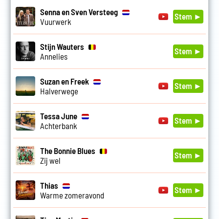
Senna en Sven Versteeg
Stem ►
Vuurwerk
Stijn Wauters
Stem ►
Annelies
Suzan en Freek
Stem ►
Halverwege
Tessa June
Stem ►
Achterbank
The Bonnie Blues
Stem ►
Zij wel
Thias
Stem ►
Warme zomeravond