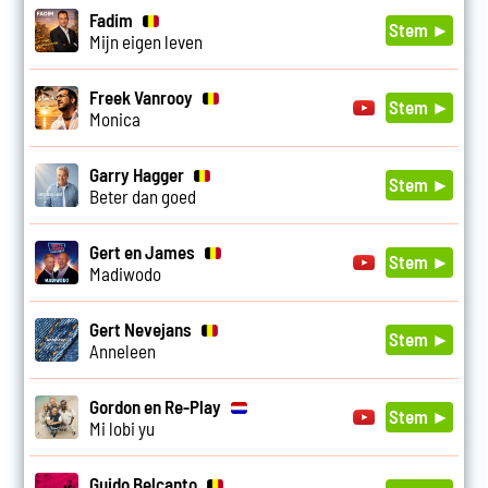
Fadim
Stem ►
Mijn eigen leven
Freek Vanrooy
Stem ►
Monica
Garry Hagger
Stem ►
Beter dan goed
Gert en James
Stem ►
Madiwodo
Gert Nevejans
Stem ►
Anneleen
Gordon en Re-Play
Stem ►
Mi lobi yu
Guido Belcanto