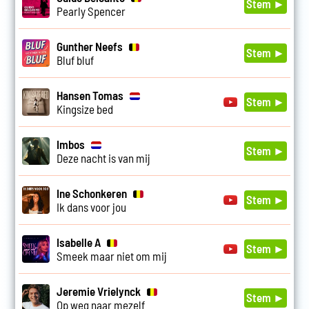
Stem ►
Pearly Spencer
Gunther Neefs
Stem ►
Bluf bluf
Hansen Tomas
Stem ►
Kingsize bed
Imbos
Stem ►
Deze nacht is van mij
Ine Schonkeren
Stem ►
Ik dans voor jou
Isabelle A
Stem ►
Smeek maar niet om mij
Jeremie Vrielynck
Stem ►
Op weg naar mezelf