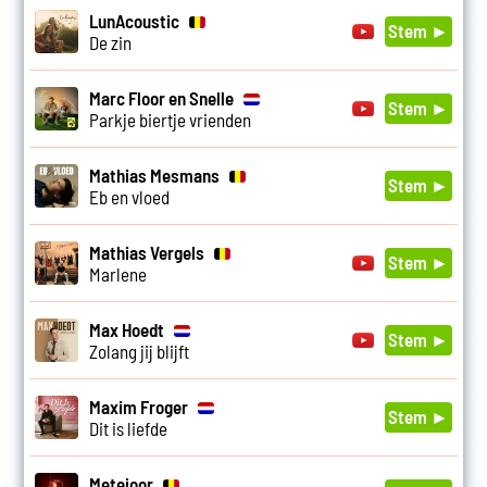
LunAcoustic
Stem ►
De zin
Marc Floor en Snelle
Stem ►
Parkje biertje vrienden
Mathias Mesmans
Stem ►
Eb en vloed
Mathias Vergels
Stem ►
Marlene
Max Hoedt
Stem ►
Zolang jij blijft
Maxim Froger
Stem ►
Dit is liefde
Metejoor