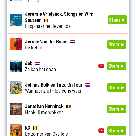
Jeremie Vrielynck, Slongs en Wim
Stem ►
Soutaer
Loop naar het leven toe
Jeroen Van Der Boom
Stem ►
De liefde
Job
Stem ►
Zo kan het gaan
Johnny Bolk en Tirza On Tour
Stem ►
Wanneer zie ik jou eens weer
Jonathan Hunninck
Stem ►
Maak jij me wakker
K3
Stem ►
De zomer van Oya lele