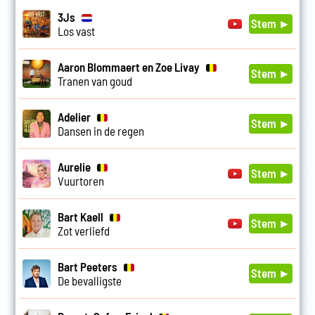
3Js
Stem ►
Los vast
Aaron Blommaert en Zoe Livay
Stem ►
Tranen van goud
Adelier
Stem ►
Dansen in de regen
Aurelie
Stem ►
Vuurtoren
Bart Kaell
Stem ►
Zot verliefd
Bart Peeters
Stem ►
De bevalligste