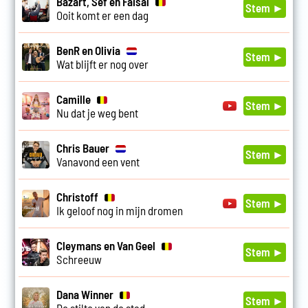
Bazart, Sef en Faisal
Stem ►
Ooit komt er een dag
BenR en Olivia
Stem ►
Wat blijft er nog over
Camille
Stem ►
Nu dat je weg bent
Chris Bauer
Stem ►
Vanavond een vent
Christoff
Stem ►
Ik geloof nog in mijn dromen
Cleymans en Van Geel
Stem ►
Schreeuw
Dana Winner
Stem ►
De stilte van de stad