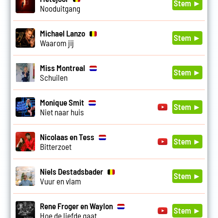
Stem ►
Nooduitgang
Michael Lanzo
Stem ►
Waarom jij
Miss Montreal
Stem ►
Schuilen
Monique Smit
Stem ►
Niet naar huis
Nicolaas en Tess
Stem ►
Bitterzoet
Niels Destadsbader
Stem ►
Vuur en vlam
Rene Froger en Waylon
Stem ►
Hoe de liefde gaat