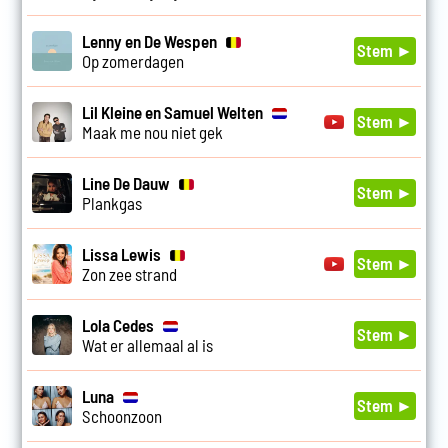
Lenny en De Wespen
Stem ►
Op zomerdagen
Lil Kleine en Samuel Welten
Stem ►
Maak me nou niet gek
Line De Dauw
Stem ►
Plankgas
Lissa Lewis
Stem ►
Zon zee strand
Lola Cedes
Stem ►
Wat er allemaal al is
Luna
Stem ►
Schoonzoon