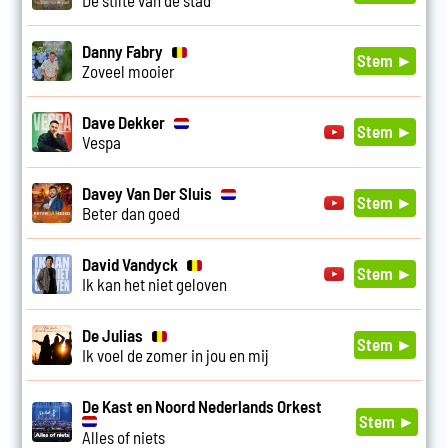
Danny Fabry
Stem ►
Zoveel mooier
Dave Dekker
Stem ►
Vespa
Davey Van Der Sluis
Stem ►
Beter dan goed
David Vandyck
Stem ►
Ik kan het niet geloven
De Julias
Stem ►
Ik voel de zomer in jou en mij
De Kast en Noord Nederlands Orkest
Stem ►
Alles of niets