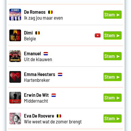
De Romeos
Stem ►
Ik zag jou maar even
Dimi
Stem ►
Belgie
Emanuel
Stem ►
Uit de klauwen
Emma Heesters
Stem ►
Hartenbreker
Erwin De Wit
Stem ►
Middernacht
Eva De Roovere
Stem ►
Wie weet wat de zomer brengt