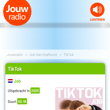
Jouwradio
Job Van Grafhorst
TikTok
TikTok
Job
Uitgebracht in
2025
Duurt
02:18