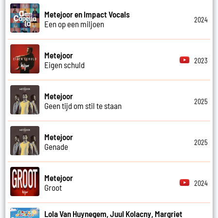
Metejoor en Impact Vocals
2024
Een op een miljoen
Metejoor
2023
Eigen schuld
Metejoor
2025
Geen tijd om stil te staan
Metejoor
2025
Genade
Metejoor
2024
Groot
Lola Van Huynegem, Juul Kolacny, Margriet