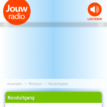
Jouwradio
Metejoor
Nooduitgang
Nooduitgang