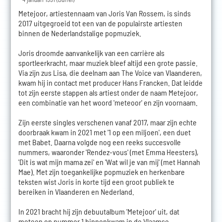
Metejoor, artiestennaam van Joris Van Rossem, is sinds
2017 uitgegroeid tot een van de populairste artiesten
binnen de Nederlandstalige popmuziek.
Joris droomde aanvankelijk van een carrière als
sportleerkracht, maar muziek bleef altijd een grote passie.
Via zijn zus Lisa, die deelnam aan The Voice van Vlaanderen,
kwam hij in contact met producer Hans Francken. Dat leidde
tot zijn eerste stappen als artiest onder de naam Metejoor,
een combinatie van het woord 'meteoor' en zijn voornaam.
Zijn eerste singles verschenen vanaf 2017, maar zijn echte
doorbraak kwam in 2021 met '1 op een miljoen', een duet
met Babet. Daarna volgde nog een reeks succesvolle
nummers, waaronder 'Rendez-vous' (met Emma Heesters),
'Dit is wat mijn mama zei' en 'Wat wil je van mij' (met Hannah
Mae). Met zijn toegankelijke popmuziek en herkenbare
teksten wist Joris in korte tijd een groot publiek te
bereiken in Vlaanderen en Nederland.
In 2021 bracht hij zijn debuutalbum 'Metejoor' uit, dat
meteen op nummer 1 binnenkwam in de Vlaamse