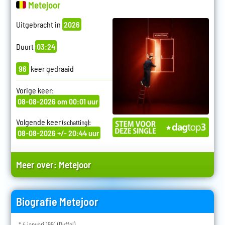
Metejoor
Uitgebracht in
2026
Duurt
03:24
96
keer gedraaid
Vorige keer:
08-08-2026 om 00:01 uur
Volgende keer
:
(schatting)
08-08-2026 +/- 20:44 uur
Meer over:
Metejoor
Biografie Metejoor
* 4 januari 1991 (Duffel)