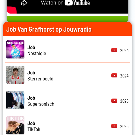
Job Van Grafhorst op Jouwradio
Job
2024
Nostalgie
Job
2024
Sterrenbeeld
Job
2026
Supersonisch
Job
2025
TikTok