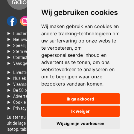
Wij gebruiken cookies
Wij maken gebruik van cookies en
► Luisteren naar Jouwradio
andere tracking-technologieën om
► Nieuws
uw surfervaring op onze website
► Speellijst
te verbeteren, om
► Stem voor de Dag top 3
gepersonaliseerde inhoud en
► Contacteer ons
advertenties te tonen, om ons
► Vaak gestelde vragen
websiteverkeer te analyseren en
► Livestream informatie
om te begrijpen waar onze
► Muziek opzoeken
bezoekers vandaan komen.
► Vlaamse 100 Aller tijden
► De 50 beste van...
► Adverteren op Jouwradio
Ik ga akkoord
► Cookie voorkeuren wijzigen
► Privacyinformatie
Ik weiger
Luister nu naar Jouwradio! De beste Nederlandstalige muziek
uit de lage landen hoor je hier al 20 jaar. In digitale kwaliteit op je
Wijzig mijn voorkeuren
laptop, tablet of smartphone.