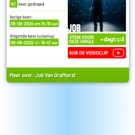
67
keer gedraaid
Vorige keer:
08-08-2026 om 14:18 uur
Volgende keer
:
(schatting)
09-08-2026 +/- 19:47 uur
Meer over:
Job Van Grafhorst