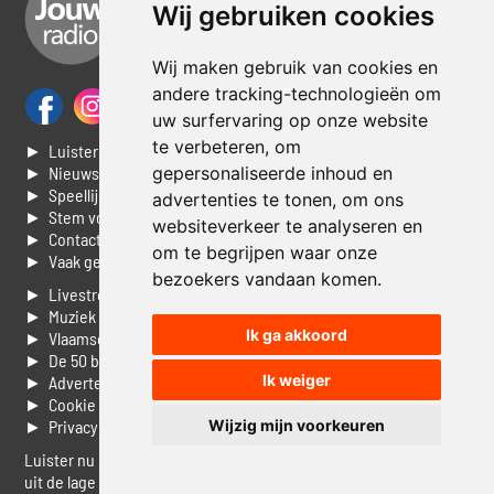
Wij gebruiken cookies
Wij maken gebruik van cookies en
andere tracking-technologieën om
uw surfervaring op onze website
te verbeteren, om
► Luisteren naar Jouwradio
gepersonaliseerde inhoud en
► Nieuws
► Speellijst
advertenties te tonen, om ons
► Stem voor de Dag top 3
websiteverkeer te analyseren en
► Contacteer ons
om te begrijpen waar onze
► Vaak gestelde vragen
bezoekers vandaan komen.
► Livestream informatie
► Muziek opzoeken
Ik ga akkoord
► Vlaamse 100 Aller tijden
► De 50 beste van...
Ik weiger
► Adverteren op Jouwradio
► Cookie voorkeuren wijzigen
Wijzig mijn voorkeuren
► Privacyinformatie
Luister nu naar Jouwradio! De beste Nederlandstalige muziek
uit de lage landen hoor je hier al 20 jaar. In digitale kwaliteit op je