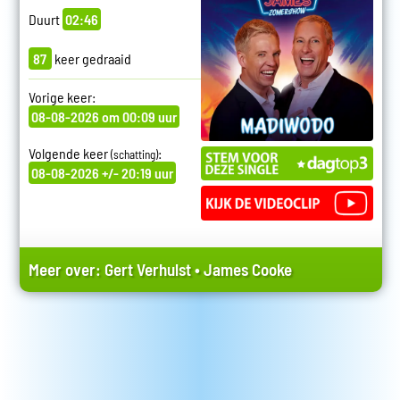
Duurt
02:46
87
keer gedraaid
Vorige keer:
08-08-2026 om 00:09 uur
Volgende keer
:
(schatting)
08-08-2026 +/- 20:19 uur
Meer over:
Gert Verhulst
•
James Cooke