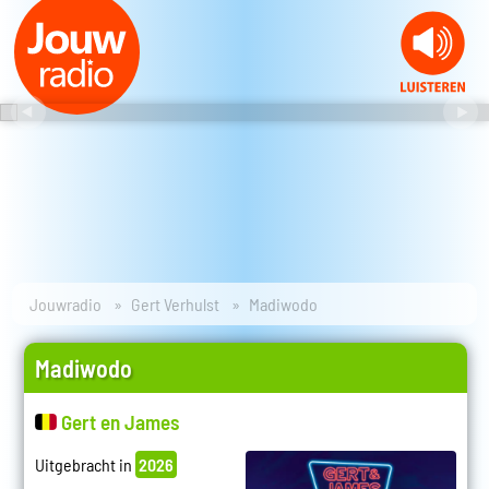
Jouwradio
Gert Verhulst
Madiwodo
Madiwodo
Gert en James
Uitgebracht in
2026