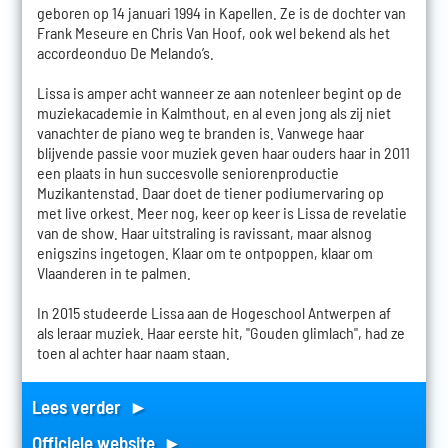
geboren op 14 januari 1994 in Kapellen. Ze is de dochter van
Frank Meseure en Chris Van Hoof, ook wel bekend als het
accordeonduo De Melando’s.
Lissa is amper acht wanneer ze aan notenleer begint op de
muziekacademie in Kalmthout, en al even jong als zij niet
vanachter de piano weg te branden is. Vanwege haar
blijvende passie voor muziek geven haar ouders haar in 2011
een plaats in hun succesvolle seniorenproductie
Muzikantenstad. Daar doet de tiener podiumervaring op
met live orkest. Meer nog, keer op keer is Lissa de revelatie
van de show. Haar uitstraling is ravissant, maar alsnog
enigszins ingetogen. Klaar om te ontpoppen, klaar om
Vlaanderen in te palmen.
In 2015 studeerde Lissa aan de Hogeschool Antwerpen af
als leraar muziek. Haar eerste hit, "Gouden glimlach", had ze
toen al achter haar naam staan.
Lees verder ►
Officiele website ►