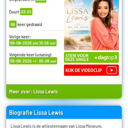
Duurt
03:02
96
keer gedraaid
Vorige keer:
08-08-2026 om 10:58 uur
Volgende keer
:
(schatting)
09-08-2026 +/- 05:08 uur
Meer over:
Lissa Lewis
Biografie Lissa Lewis
Lissa Lewis is de artiestennaam van Lissa Meseure,