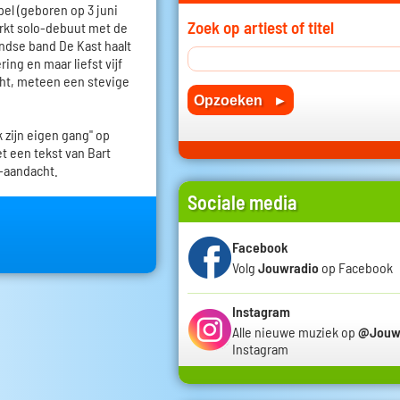
l (geboren op 3 juni
Zoek op artiest of titel
erkt solo-debuut met de
andse band De Kast haalt
ing en maar liefst vijf
ht, meteen een stevige
k zijn eigen gang" op
t een tekst van Bart
-aandacht.
Sociale media
Facebook
Volg
Jouwradio
op Facebook
Instagram
Alle nieuwe muziek op
@Jouw
Instagram