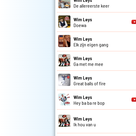
De allereerste keer
Wim Leys
Doewa
Wim Leys
Elk zijn eigen gang
Wim Leys
Ga met me mee
Wim Leys
Great balls of fire
Wim Leys
Hey ba ba re bop
Wim Leys
Ik hou van u