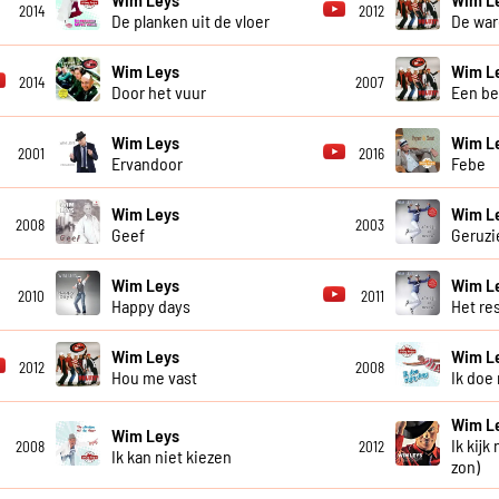
2014
2012
De planken uit de vloer
De war
Wim Leys
Wim L
2014
2007
Door het vuur
Een be
Wim Leys
Wim L
2001
2016
Ervandoor
Febe
Wim Leys
Wim L
2008
2003
Geef
Geruzi
Wim Leys
Wim L
2010
2011
Happy days
Het re
Wim Leys
Wim L
2012
2008
Hou me vast
Ik doe
Wim L
Wim Leys
Ik kijk
2008
2012
Ik kan niet kiezen
zon)