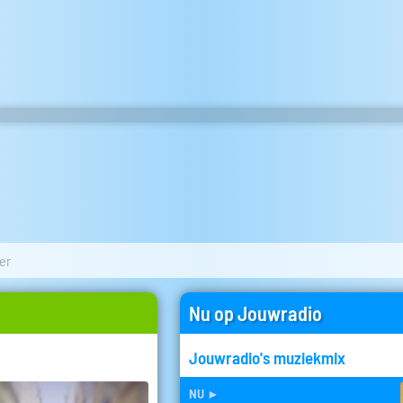
er
Nu op Jouwradio
Jouwradio's muziekmix
nu
►