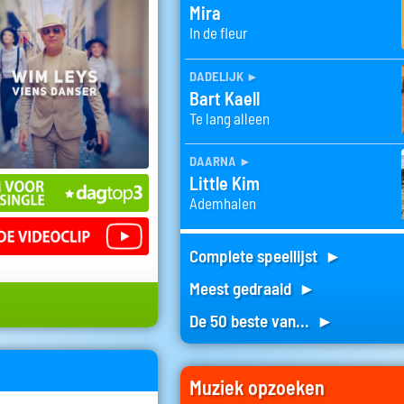
Mira
In de fleur
dadelijk
►
Bart Kaell
Te lang alleen
daarna
►
Little Kim
Ademhalen
Complete speellijst ►
Meest gedraaid ►
De 50 beste van... ►
Muziek opzoeken