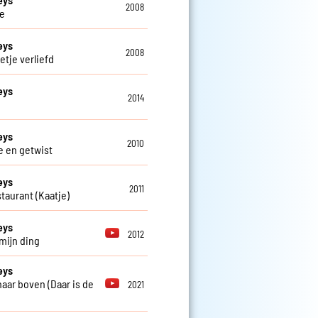
2008
e
eys
2008
etje verliefd
eys
2014
eys
2010
e en getwist
eys
2011
staurant (Kaatje)
eys
2012
 mijn ding
eys
 naar boven (Daar is de
2021