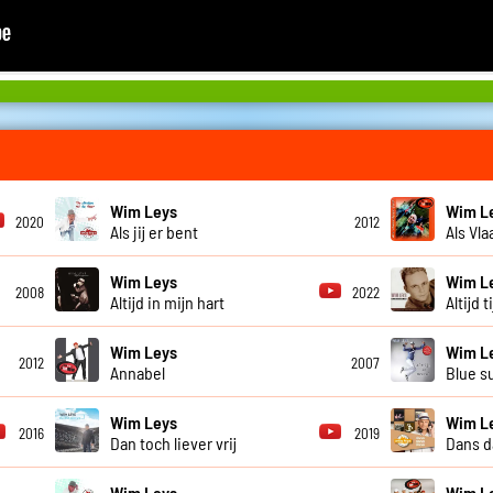
Wim Leys
Wim L
2020
2012
Als jij er bent
Als Vl
Wim Leys
Wim L
2008
2022
Altijd in mijn hart
Altijd 
Wim Leys
Wim L
2012
2007
Annabel
Blue s
Wim Leys
Wim L
2016
2019
Dan toch liever vrij
Dans d
Wim Leys
Wim L