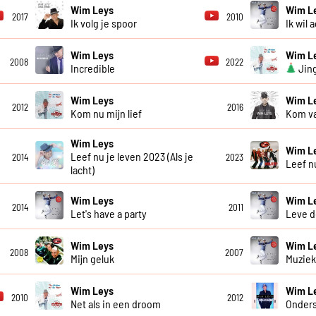
Wim Leys
Wim L
2017
2010
Ik volg je spoor
Ik wil 
Wim Leys
Wim L
2008
2022
Incredible
Jing
Wim Leys
Wim L
2012
2016
Kom nu mijn lief
Kom va
Wim Leys
Wim L
Leef nu je leven 2023 (Als je
2014
2023
Leef n
lacht)
Wim Leys
Wim L
2014
2011
Let's have a party
Leve d
Wim Leys
Wim L
2008
2007
Mijn geluk
Muziek
Wim Leys
Wim L
2010
2012
Net als in een droom
Onder