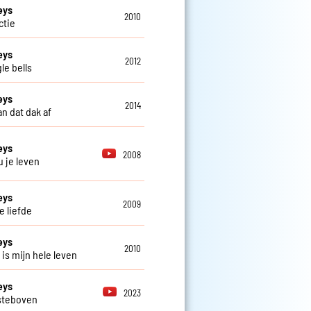
eys
2010
actie
eys
2012
le bells
eys
2014
n dat dak af
eys
2008
u je leven
eys
2009
e liefde
eys
2010
 is mijn hele leven
eys
2023
steboven