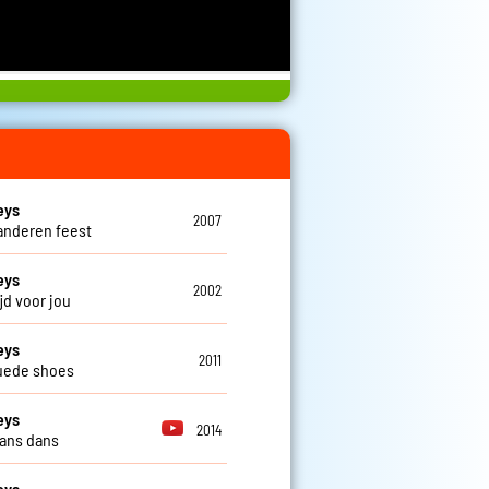
eys
2007
aanderen feest
eys
2002
tijd voor jou
eys
2011
uede shoes
eys
2014
ans dans
eys