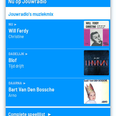
Nu op Jouwradio
Jouwradio's muziekmix
nu
►
Will Ferdy
Christine
dadelijk
►
Blof
Tijd drijft
daarna
►
Bart Van Den Bossche
Arno
Complete speellijst ►