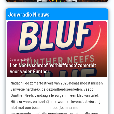
Jouwradio Nieuws
2 augustus 2026
Len Neefs schreef 'verbluffende' zomerhit
voor vader Gunther
Nadat hij de zomerfestivals van 2025 helaas moest missen
vanwege hardnekkige gezondheidsperikelen, veegt
Gunther Neefs vandaag alle zorgen in één klap van tafel.
Hij is er weer, en hoe! Zijn herwonnen levenslust viert hij
niet met een bescheiden feestje, maar met een
opzwepende single die geschreven werd door zijn zoon