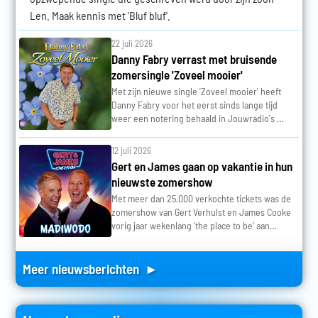
Len. Maak kennis met 'Bluf bluf'.
22 juli 2026
Danny Fabry verrast met bruisende
zomersingle 'Zoveel mooier'
Met zijn nieuwe single 'Zoveel mooier' heeft
Danny Fabry voor het eerst sinds lange tijd
weer een notering behaald in Jouwradio's …
12 juli 2026
Gert en James gaan op vakantie in hun
nieuwste zomershow
Met meer dan 25.000 verkochte tickets was de
zomershow van Gert Verhulst en James Cooke
vorig jaar wekenlang 'the place to be' aan…
Meer nieuwsberichten ►